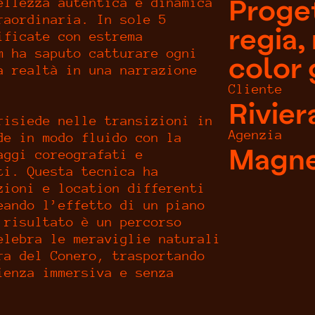
Proge
ellezza autentica e dinamica
raordinaria. In sole 5
regia,
ificate con estrema
m ha saputo catturare ogni
color 
a realtà in una narrazione
Cliente
Rivier
risiede nelle transizioni in
Agenzia
de in modo fluido con la
Magne
aggi coreografati e
ti. Questa tecnica ha
zioni e location differenti
eando l’effetto di un piano
 risultato è un percorso
elebra le meraviglie naturali
ra del Conero, trasportando
ienza immersiva e senza