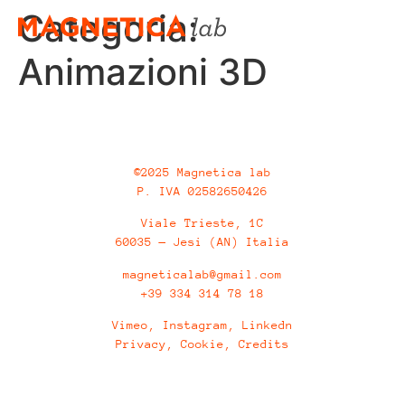
Categoria:
Animazioni 3D
©2025 Magnetica lab
P. IVA 02582650426
Viale Trieste, 1C
60035 — Jesi (AN) Italia
magneticalab@gmail.com
+39 334 314 78 18
Vimeo
,
Instagram
,
Linkedn
Privacy
,
Cookie
,
Credits